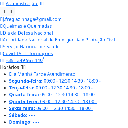
Administração
j.freg.azinhaga@gmail.com
Queimas e Queimadas
Dia da Defesa Nacional
Autoridade Nacional de Emergência e Proteção Civil
Serviço Nacional de Saúde
Covid-19 - Informações
*
+351 249 957 140
Horários
Dia
Manhã
Tarde
Atendimento
Segunda-feira:
09:00 - 12:30
14:30 - 18:00
-
Terça-feira:
09:00 - 12:30
14:30 - 18:00
-
Quarta-feira:
09:00 - 12:30
14:30 - 18:00
-
Quinta-feira:
09:00 - 12:30
14:30 - 18:00
-
Sexta-feira:
09:00 - 12:30
14:30 - 18:00
-
Sábado:
-
-
-
Domingo:
-
-
-