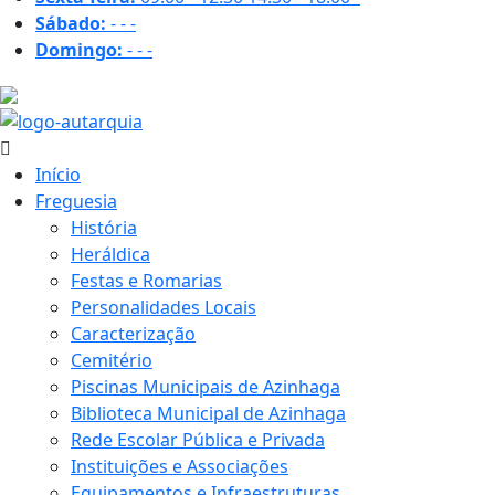
Sábado:
-
-
-
Domingo:
-
-
-
17.2 ºC
Início
Freguesia
História
Heráldica
Festas e Romarias
Personalidades Locais
Caracterização
Cemitério
Piscinas Municipais de Azinhaga
Biblioteca Municipal de Azinhaga
Rede Escolar Pública e Privada
Instituições e Associações
Equipamentos e Infraestruturas