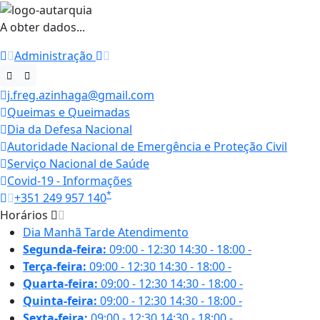
A obter dados...
Administração
j.freg.azinhaga@gmail.com
Queimas e Queimadas
Dia da Defesa Nacional
Autoridade Nacional de Emergência e Proteção Civil
Serviço Nacional de Saúde
Covid-19 - Informações
*
+351 249 957 140
Horários
Dia
Manhã
Tarde
Atendimento
Segunda-feira:
09:00 - 12:30
14:30 - 18:00
-
Terça-feira:
09:00 - 12:30
14:30 - 18:00
-
Quarta-feira:
09:00 - 12:30
14:30 - 18:00
-
Quinta-feira:
09:00 - 12:30
14:30 - 18:00
-
Sexta-feira:
09:00 - 12:30
14:30 - 18:00
-