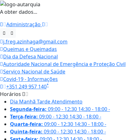
A obter dados...
Administração
j.freg.azinhaga@gmail.com
Queimas e Queimadas
Dia da Defesa Nacional
Autoridade Nacional de Emergência e Proteção Civil
Serviço Nacional de Saúde
Covid-19 - Informações
*
+351 249 957 140
Horários
Dia
Manhã
Tarde
Atendimento
Segunda-feira:
09:00 - 12:30
14:30 - 18:00
-
Terça-feira:
09:00 - 12:30
14:30 - 18:00
-
Quarta-feira:
09:00 - 12:30
14:30 - 18:00
-
Quinta-feira:
09:00 - 12:30
14:30 - 18:00
-
Sexta-feira:
09:00 - 12:30
14:30 - 18:00
-