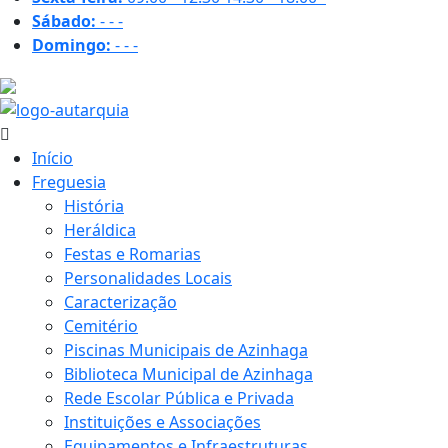
Sábado:
-
-
-
Domingo:
-
-
-
25.8 ºC
Início
Freguesia
História
Heráldica
Festas e Romarias
Personalidades Locais
Caracterização
Cemitério
Piscinas Municipais de Azinhaga
Biblioteca Municipal de Azinhaga
Rede Escolar Pública e Privada
Instituições e Associações
Equipamentos e Infraestruturas