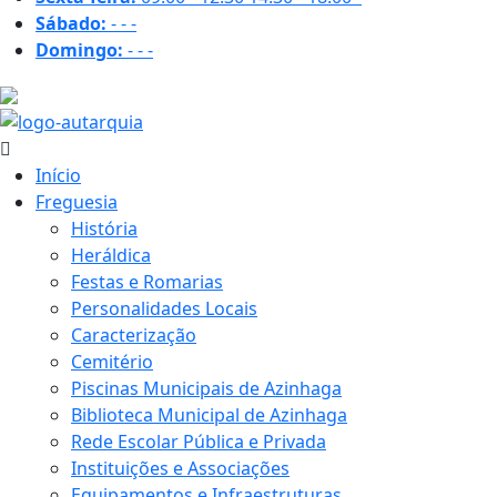
Sábado:
-
-
-
Domingo:
-
-
-
14.7 ºC
Início
Freguesia
História
Heráldica
Festas e Romarias
Personalidades Locais
Caracterização
Cemitério
Piscinas Municipais de Azinhaga
Biblioteca Municipal de Azinhaga
Rede Escolar Pública e Privada
Instituições e Associações
Equipamentos e Infraestruturas