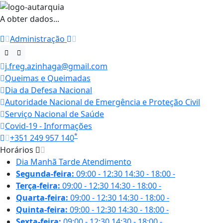
A obter dados...
Administração
j.freg.azinhaga@gmail.com
Queimas e Queimadas
Dia da Defesa Nacional
Autoridade Nacional de Emergência e Proteção Civil
Serviço Nacional de Saúde
Covid-19 - Informações
*
+351 249 957 140
Horários
Dia
Manhã
Tarde
Atendimento
Segunda-feira:
09:00 - 12:30
14:30 - 18:00
-
Terça-feira:
09:00 - 12:30
14:30 - 18:00
-
Quarta-feira:
09:00 - 12:30
14:30 - 18:00
-
Quinta-feira:
09:00 - 12:30
14:30 - 18:00
-
Sexta-feira:
09:00 - 12:30
14:30 - 18:00
-