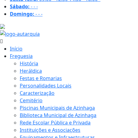
Sábado:
-
-
-
Domingo:
-
-
-
15.9 ºC
Início
Freguesia
História
Heráldica
Festas e Romarias
Personalidades Locais
Caracterização
Cemitério
Piscinas Municipais de Azinhaga
Biblioteca Municipal de Azinhaga
Rede Escolar Pública e Privada
Instituições e Associações
Equipamentos e Infraestruturas