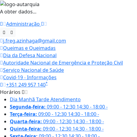
A obter dados...
Administração
j.freg.azinhaga@gmail.com
Queimas e Queimadas
Dia da Defesa Nacional
Autoridade Nacional de Emergência e Proteção Civil
Serviço Nacional de Saúde
Covid-19 - Informações
*
+351 249 957 140
Horários
Dia
Manhã
Tarde
Atendimento
Segunda-feira:
09:00 - 12:30
14:30 - 18:00
-
Terça-feira:
09:00 - 12:30
14:30 - 18:00
-
Quarta-feira:
09:00 - 12:30
14:30 - 18:00
-
Quinta-feira:
09:00 - 12:30
14:30 - 18:00
-
Sexta-feira:
09:00 - 12:30
14:30 - 18:00
-