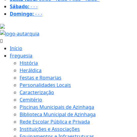
Sábado:
-
-
-
Domingo:
-
-
-
17.9 ºC
Início
Freguesia
História
Heráldica
Festas e Romarias
Personalidades Locais
Caracterização
Cemitério
Piscinas Municipais de Azinhaga
Biblioteca Municipal de Azinhaga
Rede Escolar Pública e Privada
Instituições e Associações
Equipamentos e Infraestruturas