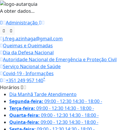
A obter dados...
Administração
j.freg.azinhaga@gmail.com
Queimas e Queimadas
Dia da Defesa Nacional
Autoridade Nacional de Emergência e Proteção Civil
Serviço Nacional de Saúde
Covid-19 - Informações
*
+351 249 957 140
Horários
Dia
Manhã
Tarde
Atendimento
Segunda-feira:
09:00 - 12:30
14:30 - 18:00
-
Terça-feira:
09:00 - 12:30
14:30 - 18:00
-
Quarta-feira:
09:00 - 12:30
14:30 - 18:00
-
Quinta-feira:
09:00 - 12:30
14:30 - 18:00
-
Sexta-feira:
09:00 - 12:30
14:30 - 18:00
-