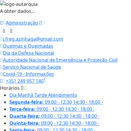
A obter dados...
Administração
j.freg.azinhaga@gmail.com
Queimas e Queimadas
Dia da Defesa Nacional
Autoridade Nacional de Emergência e Proteção Civil
Serviço Nacional de Saúde
Covid-19 - Informações
*
+351 249 957 140
Horários
Dia
Manhã
Tarde
Atendimento
Segunda-feira:
09:00 - 12:30
14:30 - 18:00
-
Terça-feira:
09:00 - 12:30
14:30 - 18:00
-
Quarta-feira:
09:00 - 12:30
14:30 - 18:00
-
Quinta-feira:
09:00 - 12:30
14:30 - 18:00
-
Sexta-feira:
09:00 - 12:30
14:30 - 18:00
-