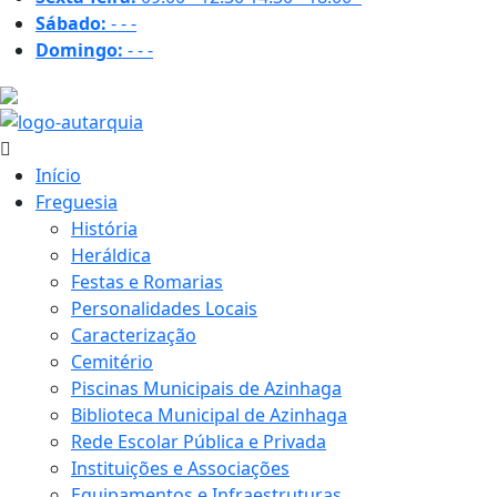
Sábado:
-
-
-
Domingo:
-
-
-
15.1 ºC
Início
Freguesia
História
Heráldica
Festas e Romarias
Personalidades Locais
Caracterização
Cemitério
Piscinas Municipais de Azinhaga
Biblioteca Municipal de Azinhaga
Rede Escolar Pública e Privada
Instituições e Associações
Equipamentos e Infraestruturas