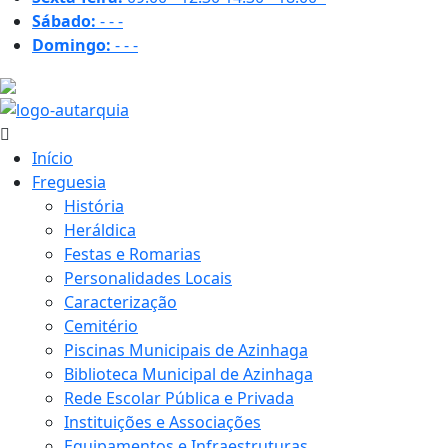
Sábado:
-
-
-
Domingo:
-
-
-
25.9 ºC
Início
Freguesia
História
Heráldica
Festas e Romarias
Personalidades Locais
Caracterização
Cemitério
Piscinas Municipais de Azinhaga
Biblioteca Municipal de Azinhaga
Rede Escolar Pública e Privada
Instituições e Associações
Equipamentos e Infraestruturas