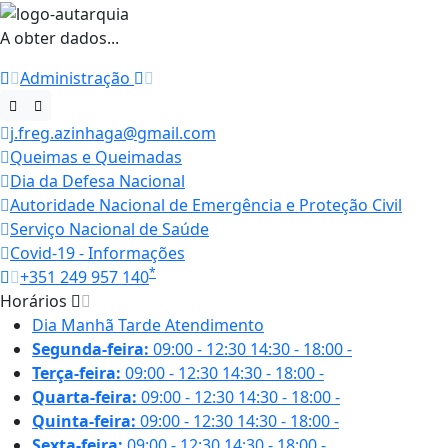
A obter dados...
Administração
j.freg.azinhaga@gmail.com
Queimas e Queimadas
Dia da Defesa Nacional
Autoridade Nacional de Emergência e Proteção Civil
Serviço Nacional de Saúde
Covid-19 - Informações
*
+351 249 957 140
Horários
Dia
Manhã
Tarde
Atendimento
Segunda-feira:
09:00 - 12:30
14:30 - 18:00
-
Terça-feira:
09:00 - 12:30
14:30 - 18:00
-
Quarta-feira:
09:00 - 12:30
14:30 - 18:00
-
Quinta-feira:
09:00 - 12:30
14:30 - 18:00
-
Sexta-feira:
09:00 - 12:30
14:30 - 18:00
-