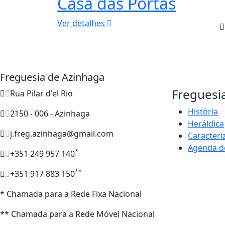
Casa das Portas
Ver detalhes
Freguesia de Azinhaga
Freguesi
Rua Pilar d'el Rio
História
2150 - 006 - Azinhaga
Heráldica
j.freg.azinhaga@gmail.com
Caracteri
Agenda d
*
+351 249 957 140
**
+351 917 883 150
* Chamada para a Rede Fixa Nacional
** Chamada para a Rede Móvel Nacional