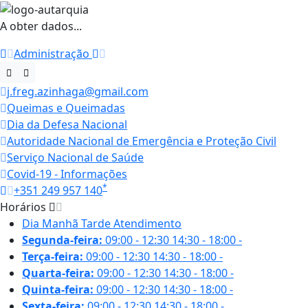
A obter dados...
Administração
j.freg.azinhaga@gmail.com
Queimas e Queimadas
Dia da Defesa Nacional
Autoridade Nacional de Emergência e Proteção Civil
Serviço Nacional de Saúde
Covid-19 - Informações
*
+351 249 957 140
Horários
Dia
Manhã
Tarde
Atendimento
Segunda-feira:
09:00 - 12:30
14:30 - 18:00
-
Terça-feira:
09:00 - 12:30
14:30 - 18:00
-
Quarta-feira:
09:00 - 12:30
14:30 - 18:00
-
Quinta-feira:
09:00 - 12:30
14:30 - 18:00
-
Sexta-feira:
09:00 - 12:30
14:30 - 18:00
-