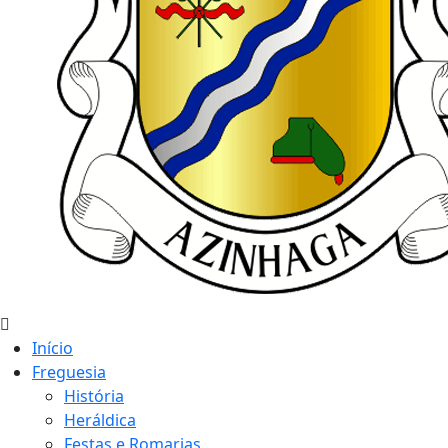
Início
Freguesia
História
Heráldica
Festas e Romarias