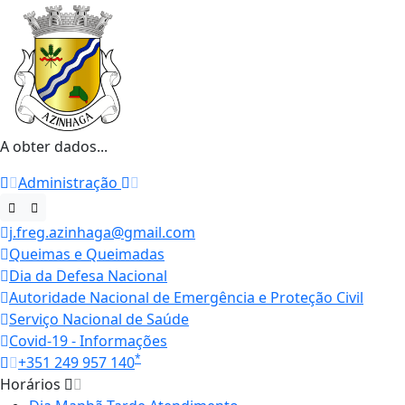
A obter dados...
Administração
j.freg.azinhaga@gmail.com
Queimas e Queimadas
Dia da Defesa Nacional
Autoridade Nacional de Emergência e Proteção Civil
Serviço Nacional de Saúde
Covid-19 - Informações
*
+351 249 957 140
Horários